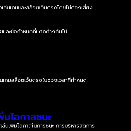
องเล่นเกมและสล็อตเว็บตรงโดยไม่ต้องเสี่ยง
อนไขและข้อกำหนดที่แตกต่างกันไป
่นเกมสล็อตเว็บตรงในช่วงเวลาที่กำหนด
เพิ่มโอกาสชนะ
ผู้เล่นเพิ่มโอกาสในการชนะ
การบริหารจัดการ