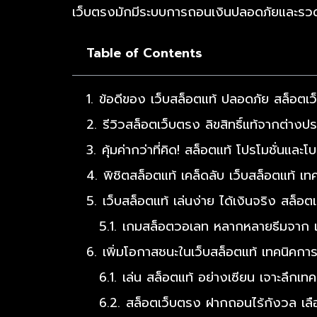
เว็บตรงมักมีระบบการถอนเงินปลอดภัยและรว
Table of Contents
ข้อดีของ เว็บสล็อตแท้ ปลอดภัย สล็อตเว็
รีวิวสล็อตเว็บตรง ลิขสิทธิ์แท้จากต่างป
คุ้มค่ากว่าที่คิด! สล็อตแท้ โปรโมชั่นแล
พิชิตสล็อตแท้ เคล็ดลับ เว็บสล็อตแท้ เท
เว็บสล็อตแท้ เล่นง่าย ได้เงินจริง สล็
เกมสล็อตวอเลท หลากหลายธีมจาก เ
เพิ่มโอกาสชนะในเว็บสล็อตแท้ เทคนิคการใ
เล่น สล็อตแท้ อย่างเซียน เจาะลึกเทค
สล็อตเว็บตรง ฝากถอนไร้กังวล เลือ