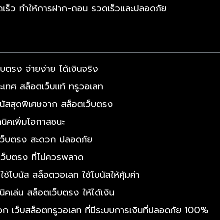
ดเร็ว ทำให้การฝาก-ถอน รวดเร็วและปลอดภัย
บตรง จ่ายง่าย ได้เงินจริง
ระเทศ สล็อตเว็บแท้ ทรูวอเลท
ะโบนัสสุดพิเศษจาก สล็อตเว็บตรง
คนิคเพิ่มโอกาสชนะ
อตเว็บตรง สะดวก ปลอดภัย
ว็บตรง ที่ไม่ควรพลาด
ช้โบนัส สล็อตวอเลท ใช้โบนัสให้คุ้มค่า
นิคเล่น สล็อตเว็บตรง ให้ได้เงิน
ก เว็บสล็อตทรูวอเลท ที่มีระบบการเงินที่ปลอดภัย 100%