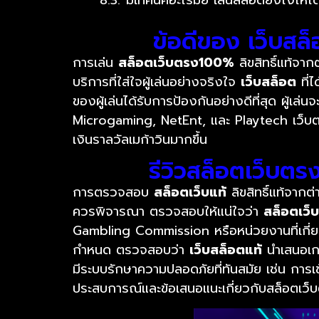
มีเทคนิคอะไรมั้ย เล่นสล็อตยังไงให้ได
ข้อดีของ เว็บสล็
การเล่น
สล็อตเว็บตรง100%
ลิขสิทธิ์แท้จา
บริการที่ใส่ใจผู้เล่นอย่างจริงใจ
เว็บสล็อต
ที่
ของผู้เล่นได้รับการป้องกันอย่างดีที่สุด
ผู้เล่
Microgaming, NetEnt, และ Playtech เว็บตรง
เงินราลวัลเมก้าวินมากขึ้น
รีวิวสล็อตเว็บตร
การตรวจสอบ
สล็อตเว็บแท้
ลิขสิทธิ์แท้จากต่
ควรพิจารณา ตรวจสอบให้แน่ใจว่า
สล็อตเว็
Gambling Commission หรือหน่วยงานที่เกี่ย
กำหนด
ตรวจสอบว่า
เว็บสล็อตแท้
นำเสนอเกม
มีระบบรักษาความปลอดภัยที่ทันสมัย เช่น การเ
ประสบการณ์และข้อเสนอแนะเกี่ยวกับสล็อตเว็บต